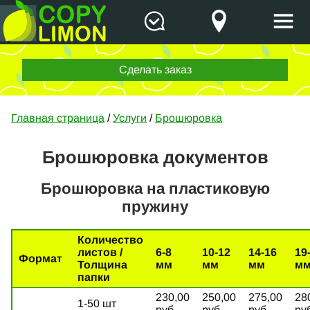
Сделать заказ
Главная страница
/
Услуги
/
Брошюровка
Брошюровка документов
Брошюровка на пластиковую
пружину
Количество
листов /
6-8
10-12
14-16
19
Формат
Толщина
мм
мм
мм
м
папки
230,00
250,00
275,00
28
1-50 шт
руб
руб
руб
ру