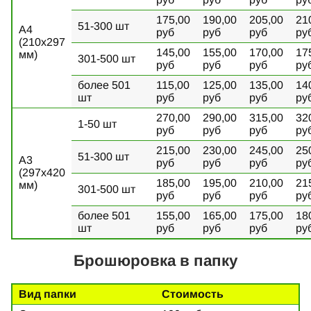
175,00
190,00
205,00
21
51-300 шт
А4
руб
руб
руб
ру
(210х297
145,00
155,00
170,00
17
мм)
301-500 шт
руб
руб
руб
ру
более 501
115,00
125,00
135,00
14
шт
руб
руб
руб
ру
270,00
290,00
315,00
32
1-50 шт
руб
руб
руб
ру
215,00
230,00
245,00
25
51-300 шт
А3
руб
руб
руб
ру
(297х420
185,00
195,00
210,00
21
мм)
301-500 шт
руб
руб
руб
ру
более 501
155,00
165,00
175,00
18
шт
руб
руб
руб
ру
Брошюровка в папку
Вид папки
Стоимость